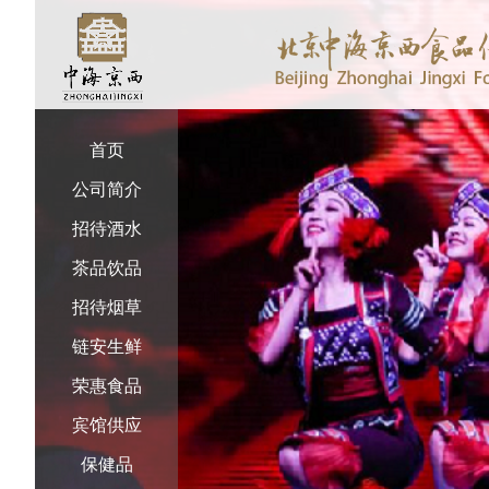
首页
公司简介
招待酒水
茶品饮品
招待烟草
链安生鲜
荣惠食品
宾馆供应
保健品