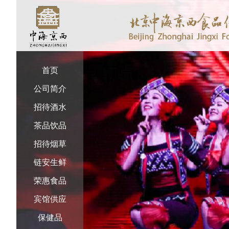
首页
公司简介
招待酒水
茶品饮品
招待烟草
链安生鲜
荣惠食品
宾馆供应
保健品